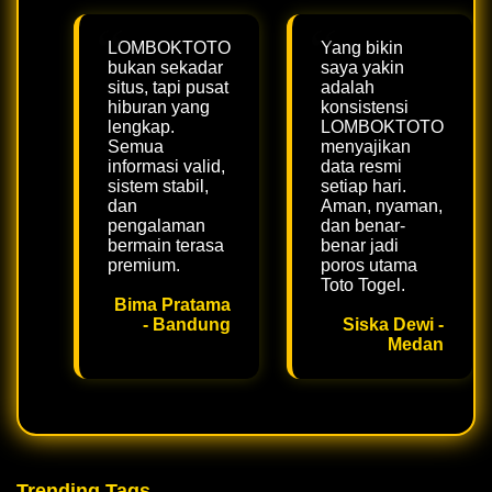
LOMBOKTOTO
Yang bikin
bukan sekadar
saya yakin
situs, tapi pusat
adalah
hiburan yang
konsistensi
lengkap.
LOMBOKTOTO
Semua
menyajikan
informasi valid,
data resmi
sistem stabil,
setiap hari.
dan
Aman, nyaman,
pengalaman
dan benar-
bermain terasa
benar jadi
premium.
poros utama
Toto Togel.
Bima Pratama
- Bandung
Siska Dewi -
Medan
Trending Tags